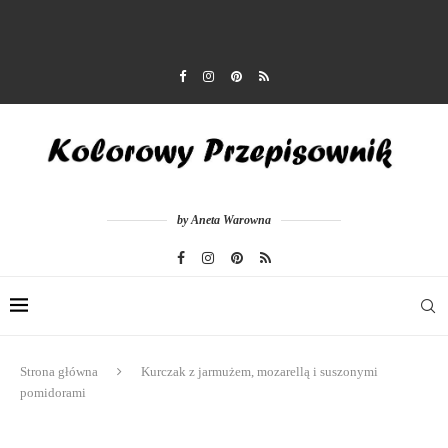
by Aneta Warowna
Strona główna
Kurczak z jarmużem, mozarellą i suszonymi
pomidorami