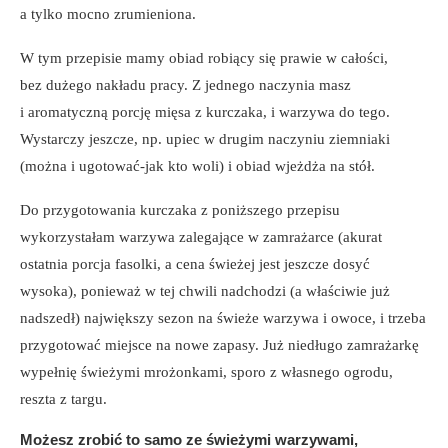
a tylko mocno zrumieniona.
W tym przepisie mamy obiad robiący się prawie w całości,
bez dużego nakładu pracy. Z jednego naczynia masz
i aromatyczną porcję mięsa z kurczaka, i warzywa do tego.
Wystarczy jeszcze, np. upiec w drugim naczyniu ziemniaki
(można i ugotować-jak kto woli) i obiad wjeżdża na stół.
Do przygotowania kurczaka z poniższego przepisu
wykorzystałam warzywa zalegające w zamrażarce (akurat
ostatnia porcja fasolki, a cena świeżej jest jeszcze dosyć
wysoka), ponieważ w tej chwili nadchodzi (a właściwie już
nadszedł) największy sezon na świeże warzywa i owoce, i trzeba
przygotować miejsce na nowe zapasy. Już niedługo zamrażarkę
wypełnię świeżymi mrożonkami, sporo z własnego ogrodu,
reszta z targu.
Możesz zrobić to samo ze świeżymi warzywami,