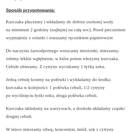
Sposób przygotowania:
Kurczaka płuczemy i wkładamy do dobrze osolonej wody
na minimum 2 godziny (najlepiej na całą noc). Przed pieczeniem
wyjmujemy z solanki i osuszamy ręcznikiem papierowym
Do naczynia żaroodpornego wrzucamy mrożonki, mieszamy,
robimy lekkie wgłębienie, w które potem włożymy kurczaka.
Cebule obieramy. Z cytryny wyciskamy 1 łyżkę soku.
Jedną cebulę kroimy na połówki i wykładamy do środka
kurczaka w kolejności: 1 połówka cebuli, 1/2 cytryny
po wyciśnięciu łyżki soku, druga połówka cebuli.
Kurczaka układamy na warzywach, a dookoła układamy cząstki
drugiej cebuli.
W misce mieszamy oliwę, koncentrat, miód, sok z cytryny