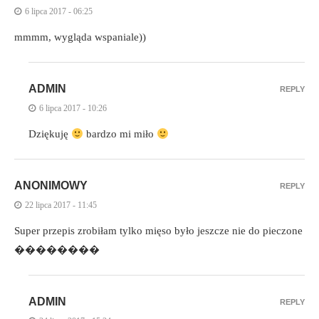
6 lipca 2017 - 06:25
mmmm, wygląda wspaniale))
ADMIN
REPLY
6 lipca 2017 - 10:26
Dziękuję
bardzo mi miło
ANONIMOWY
REPLY
22 lipca 2017 - 11:45
Super przepis zrobiłam tylko mięso było jeszcze nie do pieczone
��������
ADMIN
REPLY