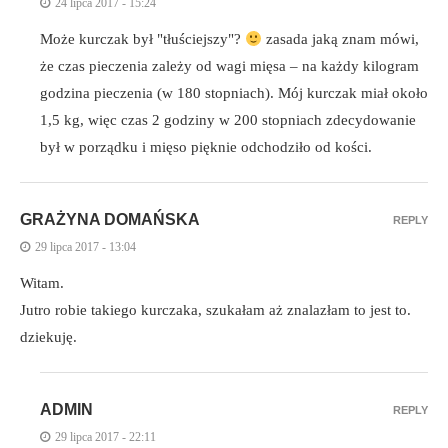
24 lipca 2017 - 15:24
Może kurczak był "tłuściejszy"?
zasada jaką znam mówi,
że czas pieczenia zależy od wagi mięsa – na każdy kilogram
godzina pieczenia (w 180 stopniach). Mój kurczak miał około
1,5 kg, więc czas 2 godziny w 200 stopniach zdecydowanie
był w porządku i mięso pięknie odchodziło od kości.
GRAŻYNA DOMAŃSKA
REPLY
29 lipca 2017 - 13:04
Witam.
Jutro robie takiego kurczaka, szukałam aż znalazłam to jest to.
dziekuję.
ADMIN
REPLY
29 lipca 2017 - 22:11