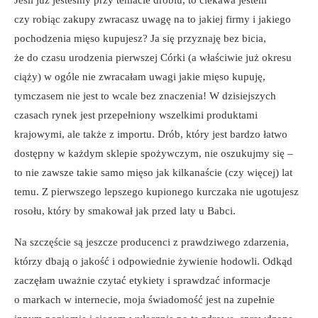
Jeśli już jesteśmy przy temacie drobiu, to ciekawa jestem
czy robiąc zakupy zwracasz uwagę na to jakiej firmy i jakiego
pochodzenia mięso kupujesz? Ja się przyznaję bez bicia,
że do czasu urodzenia pierwszej Córki (a właściwie już okresu
ciąży) w ogóle nie zwracałam uwagi jakie mięso kupuję,
tymczasem nie jest to wcale bez znaczenia! W dzisiejszych
czasach rynek jest przepełniony wszelkimi produktami
krajowymi, ale także z importu. Drób, który jest bardzo łatwo
dostępny w każdym sklepie spożywczym, nie oszukujmy się –
to nie zawsze takie samo mięso jak kilkanaście (czy więcej) lat
temu. Z pierwszego lepszego kupionego kurczaka nie ugotujesz
rosołu, który by smakował jak przed laty u Babci.
Na szczęście są jeszcze producenci z prawdziwego zdarzenia,
którzy dbają o jakość i odpowiednie żywienie hodowli. Odkąd
zaczęłam uważnie czytać etykiety i sprawdzać informacje
o markach w internecie, moja świadomość jest na zupełnie