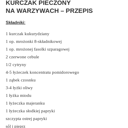
KURCZAK PIECZONY
NA WARZYWACH – PRZEPIS
Składniki:
1 kurczak kukurydziany
1 op. mrożonki 8-składnikowej
1 op. mrożonej fasolki szparagowej
2 czerwone cebule
1/2 cytryny
4-5 łyżeczek koncentratu pomidorowego
1 ząbek czosnku
3-4 łyżki oliwy
1 łyżka miodu
1 łyżeczka majeranku
1 łyżeczka słodkiej papryki
szczypta ostrej papryki
sól i pieprz