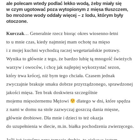
ale polecam wtedy podlać lekko wodą, żeby miały się
w czym ugotować poza wytopionym z mięsa tłuszczem,
bo mrożone wody oddały więcej – z lodu, którym były
otoczone.
Kurczak
… Generalnie rzecz biorąc okres wiosenno-letni
to u mnie czas, kiedy najmniej mam ochotę na mięso
i z mojej kuchni wychodzą raczej wegetariańskie potrawy.
Wynika to głównie z tego, że bardzo lubię tą mnogość świeżych
warzyw i owoców, i chcę jak najlepiej wykorzystać sezon,
który trwa krócej, niż bym tego chciała. Czasem jednak
zwyczajnie brakuje smaku dobrze przyrządzonego, sprawdzonej
jakości mięsa. Ten brak doskwiera szczególnie
mojemu mięsożernemu Mężowi
dlatego w dni, które spędza
z nami w domu na stole zazwyczaj goszczą dania mięsne,
głównie drobiowe. Dla mnie i dzieci to też okazja
do uzupełnienia w diecie, m.in. białka pochodzenia zwierzęcego.