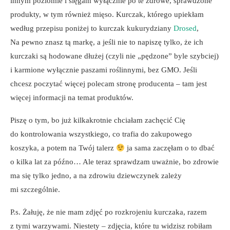
innym poziomie i sięgam wyłącznie po te zdrowe, sprawdzone
produkty, w tym również mięso. Kurczak, którego upiekłam
według przepisu poniżej to kurczak kukurydziany
Drosed
,
Na pewno znasz tą markę, a jeśli nie to napiszę tylko, że ich
kurczaki są hodowane dłużej (czyli nie „pędzone” byle szybciej)
i karmione wyłącznie paszami roślinnymi, bez GMO. Jeśli
chcesz poczytać więcej polecam stronę producenta – tam jest
więcej informacji na temat produktów.
Piszę o tym, bo już kilkakrotnie chciałam zachęcić Cię
do kontrolowania wszystkiego, co trafia do zakupowego
koszyka, a potem na Twój talerz
ja sama zaczęłam o to dbać
o kilka lat za późno… Ale teraz sprawdzam uważnie, bo zdrowie
ma się tylko jedno, a na zdrowiu dziewczynek zależy
mi szczególnie.
P.s. Żałuję, że nie mam zdjęć po rozkrojeniu kurczaka, razem
z tymi warzywami. Niestety – zdjęcia, które tu widzisz robiłam