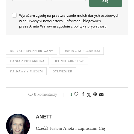
SIĘ
Wyrażam zgodę na przetwarzanie moich danych osobowych
w celu wysyłki newslettera i informacji blogowych
przez Aneta Warowna zgodnie z
polityką prywatności
.
ARTYKUŁ SPONSOROWANY
DANIA Z KURCZAKIEM
DANIA Z PIEKARNIKA
JEDNOGARNKOWE
POTRAWY Z MIĘSEM
SYLWESTER
8 komentarzy
1
ANETT
Cześć! Jestem Aneta i zapraszam Cię