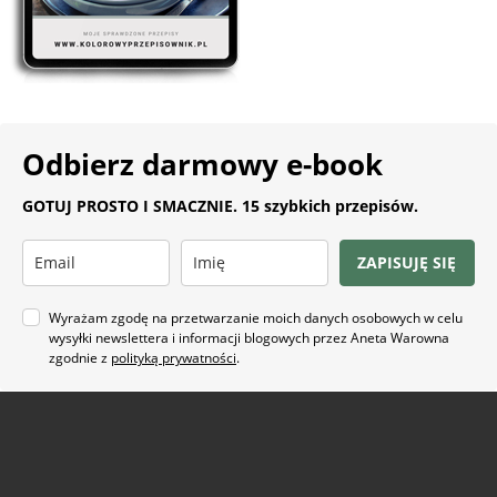
Odbierz darmowy e-book
GOTUJ PROSTO I SMACZNIE. 15 szybkich przepisów.
ZAPISUJĘ SIĘ
Wyrażam zgodę na przetwarzanie moich danych osobowych w celu
wysyłki newslettera i informacji blogowych przez Aneta Warowna
zgodnie z
polityką prywatności
.
Na co masz ochotę?
ARTYKUŁ SPONSOROWANY
(21)
BEZ GLUTENU
(63)
BEZ PIECZENIA
(22)