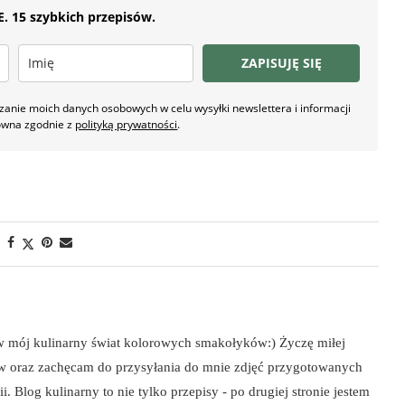
 15 szybkich przepisów.
ZAPISUJĘ SIĘ
nie moich danych osobowych w celu wysyłki newslettera i informacji
owna zgodnie z
polityką prywatności
.
 w mój kulinarny świat kolorowych smakołyków:) Życzę miłej
ów oraz zachęcam do przysyłania do mnie zdjęć przygotowanych
i. Blog kulinarny to nie tylko przepisy - po drugiej stronie jestem