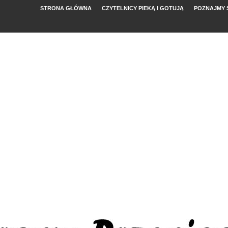
STRONA GŁÓWNA
CZYTELNICY PIEKĄ I GOTUJĄ
POZNAJMY 
YMI POMIDORAMI
NYM
, FETĄ I ARBUZEM