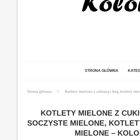
STRONA GŁÓWNA
KATEG
Strona główna
Kotlety mielone z cukinią i fetą, kotlety m
KOTLETY MIELONE Z CUKI
SOCZYSTE MIELONE, KOTLETY
MIELONE – KOL