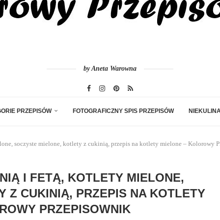
by Aneta Warowna
ORIE PRZEPISÓW
FOTOGRAFICZNY SPIS PRZEPISÓW
NIEKULIN
ielone, soczyste mielone, kotlety z cukinią, przepis na kotlety mielone – Kolorowy 
NIĄ I FETĄ, KOTLETY MIELONE,
 Z CUKINIĄ, PRZEPIS NA KOTLETY
OROWY PRZEPISOWNIK