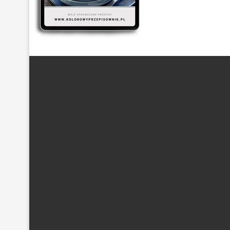
ARTYKUŁ SPONSOROWANY
(21)
BEZ GLUTENU
(63)
DANIA Z KASZĄ
(20)
DANIA Z KURCZAKIEM
(48)
DANIA
DESER
(87)
DLA DZIECI
(174)
DROŻDŻOWE
(24)
EF
POTRAWY Z MIĘSEM
(101)
PRZETWORY Z WARZYW
(19)
S
WYPIEKI NA SŁODKO
(128)
WYPIEKI NA SŁONO
(43)
Z PIECZARKAMI
(21)
Z POMIDORAM