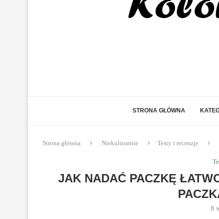
STRONA GŁÓWNA
KATEG
Strona główna
Niekulinarnie
Testy i recenzje
Te
JAK NADAĆ PACZKĘ ŁATW
PACZK
8 