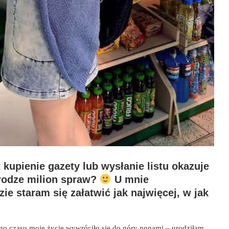
kupienie gazety lub wysłanie listu okazuje
drodze milion spraw?
U mnie
ie staram się załatwić jak najwięcej, w jak
go czasu moje życie wywróciło się do góry nogami – urodziłam