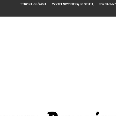
STRONA GŁÓWNA
CZYTELNICY PIEKĄ I GOTUJĄ
POZNAJMY 
YMI POMIDORAMI
NYM
, FETĄ I ARBUZEM