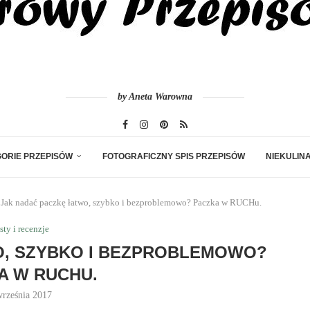
by Aneta Warowna
ORIE PRZEPISÓW
FOTOGRAFICZNY SPIS PRZEPISÓW
NIEKULIN
Jak nadać paczkę łatwo, szybko i bezproblemowo? Paczka w RUCHu.
sty i recenzje
O, SZYBKO I BEZPROBLEMOWO?
A W RUCHU.
września 2017