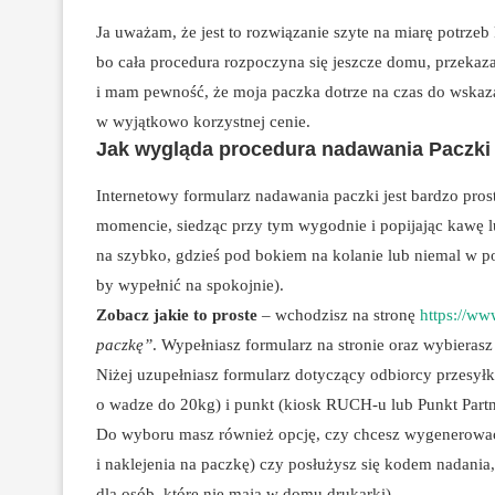
Ja uważam, że jest to rozwiązanie szyte na miarę potrzeb
bo cała procedura rozpoczyna się jeszcze domu, przekaza
i mam pewność, że moja paczka dotrze na czas do wskaza
w wyjątkowo korzystnej cenie.
Jak wygląda procedura nadawania Paczk
Internetowy formularz nadawania paczki jest bardzo pro
momencie, siedząc przy tym wygodnie i popijając kawę 
na szybko, gdzieś pod bokiem na kolanie lub niemal w 
by wypełnić na spokojnie).
Zobacz jakie to proste
– wchodzisz na stronę
https://ww
paczkę”
. Wypełniasz formularz na stronie oraz wybierasz
Niżej uzupełniasz formularz dotyczący odbiorcy przesyłki
o wadze do 20kg) i punkt (kiosk RUCH-u lub Punkt Partn
Do wyboru masz również opcję, czy chcesz wygenerowa
i naklejenia na paczkę) czy posłużysz się kodem nadani
dla osób, które nie mają w domu drukarki).