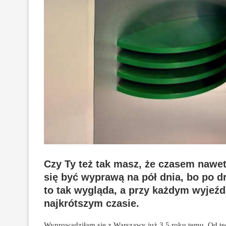
Czy Ty też tak masz, że czasem nawet 
się być wyprawą na pół dnia, bo po 
to tak wygląda, a przy każdym wyjeźdz
najkrótszym czasie.
Wyprowadziłam się z Warszawy już 3,5 roku temu. Od te