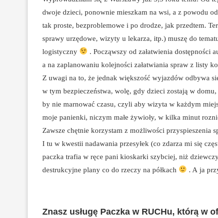
dwoje dzieci, ponownie mieszkam na wsi, a z powodu odle
tak proste, bezproblemowe i po drodze, jak przedtem. Te
sprawy urzędowe, wizyty u lekarza, itp.) muszę do tema
logistyczny
. Począwszy od załatwienia dostępności au
a na zaplanowaniu kolejności załatwiania spraw z listy k
Z uwagi na to, że jednak większość wyjazdów odbywa s
w tym bezpieczeństwa, wolę, gdy dzieci zostają w domu, j
by nie marnować czasu, czyli aby wizyta w każdym miej
moje panienki, niczym małe żywioły, w kilka minut rozni
Zawsze chętnie korzystam z możliwości przyspieszenia spr
I tu w kwestii nadawania przesyłek (co zdarza mi się c
paczka trafia w ręce pani kioskarki szybciej, niż dziewc
destrukcyjne plany co do rzeczy na półkach
. A ja pr
Znasz usługę Paczka w RUCHu, którą w o