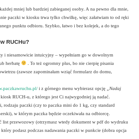
 każdej mniej lub bardziej zabieganej osoby. A na pewno dla mnie,
nie paczki w kiosku trwa tylko chwilkę, więc załatwiam to od ręki
nego punktu odbioru. Szybko, łatwo i bez kolejek, a do tego
i w RUCHu?
sty i niesamowicie intuicyjny – wypełniam go w dowolnym
lub herbatę
. To też ogromny plus, bo nie cierpię pisania
powietrzu (zawsze zapominałam wziąć formularz do domu,
w.paczkawruchu.pl/
i z górnego menu wybierasz opcję
„Nadaj
 kiosk RUCH-u, z którego jest Ci najwygodniej ją nadać.
, rodzaju paczki (czy to paczka mini do 1 kg, czy standard
erski), w którym paczka będzie oczekiwała na odbiorcę.
ć list przewozowy (otrzymasz wtedy dokument w pdf do wydruku
a, który podasz podczas nadawania paczki w punkcie (dobra opcja