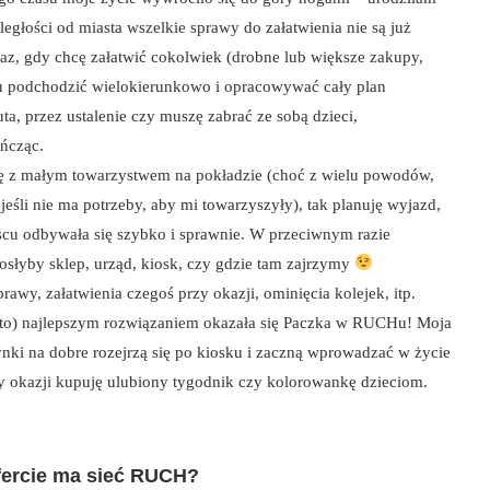
głości od miasta wszelkie sprawy do załatwienia nie są już
raz, gdy chcę załatwić cokolwiek (drobne lub większe zakupy,
tu podchodzić wielokierunkowo i opracowywać cały plan
ta, przez ustalenie czy muszę zabrać ze sobą dzieci,
ończąc.
ię z małym towarzystwem na pokładzie (choć z wielu powodów,
eśli nie ma potrzeby, aby mi towarzyszyły), tak planuję wyjazd,
scu odbywała się szybko i sprawnie. W przeciwnym razie
osłyby sklep, urząd, kiosk, czy gdzie tam zajrzymy
awy, załatwienia czegoś przy okazji, ominięcia kolejek, itp.
zęsto) najlepszym rozwiązaniem okazała się Paczka w RUCHu! Moja
zynki na dobre rozejrzą się po kiosku i zaczną wprowadzać w życie
zy okazji kupuję ulubiony tygodnik czy kolorowankę dzieciom.
fercie ma sieć RUCH?