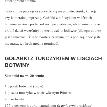
nawet pracochłonna.
Taka zimna przekąska sprawdzi się na podwieczorek, kolację
czy kameralną imprezkę. Gołąbki z tuńczykiem w liściach
botwiny możesz podać od razu po zrobieniu, ale równie dobrze
zrobić dzień wcześniej i przechować w lodówce (dlatego dobrze
jest namaczać liście w rosole z żelatyną, opis poniżej, choć jeśli
nie masz, ten krok można pominąć).
GOŁĄBKI Z TUŃCZYKIEM W LIŚCIACH
BOTWINY
Składniki na +/- 20 sztuk:
1 pęczek botwinki (liście)
1 puszka tuńczyka w sosie własnym Princess
2 marchewki
100 g gęstego jogurtu naturalnego
(u mnie typu greckiego)