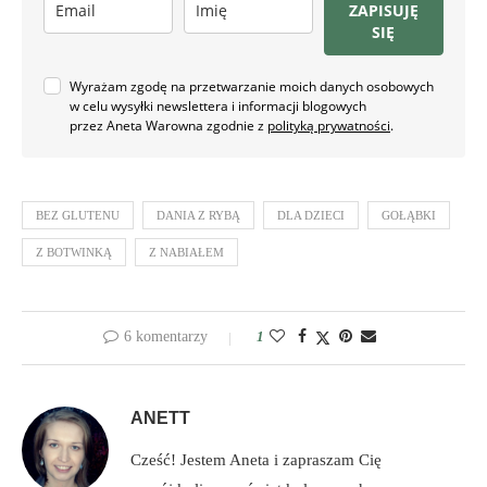
ZAPISUJĘ
SIĘ
Wyrażam zgodę na przetwarzanie moich danych osobowych
w celu wysyłki newslettera i informacji blogowych
przez Aneta Warowna zgodnie z
polityką prywatności
.
BEZ GLUTENU
DANIA Z RYBĄ
DLA DZIECI
GOŁĄBKI
Z BOTWINKĄ
Z NABIAŁEM
6 komentarzy
1
ANETT
Cześć! Jestem Aneta i zapraszam Cię