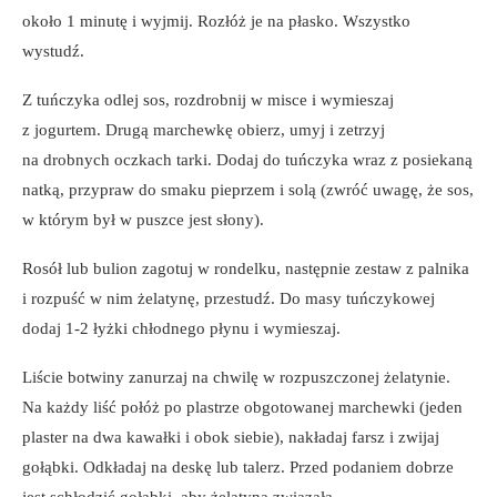
około 1 minutę i wyjmij. Rozłóż je na płasko. Wszystko
wystudź.
Z tuńczyka odlej sos, rozdrobnij w misce i wymieszaj
z jogurtem. Drugą marchewkę obierz, umyj i zetrzyj
na drobnych oczkach tarki. Dodaj do tuńczyka wraz z posiekaną
natką, przypraw do smaku pieprzem i solą (zwróć uwagę, że sos,
w którym był w puszce jest słony).
Rosół lub bulion zagotuj w rondelku, następnie zestaw z palnika
i rozpuść w nim żelatynę, przestudź. Do masy tuńczykowej
dodaj 1-2 łyżki chłodnego płynu i wymieszaj.
Liście botwiny zanurzaj na chwilę w rozpuszczonej żelatynie.
Na każdy liść połóż po plastrze obgotowanej marchewki (jeden
plaster na dwa kawałki i obok siebie), nakładaj farsz i zwijaj
gołąbki. Odkładaj na deskę lub talerz. Przed podaniem dobrze