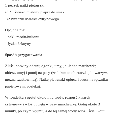
1 pęczek natki pietruszki
sól* i świeżo mielony pieprz do smaku
1/2 łyżeczki kwasku cytrynowego
Opcjonalnie:
1 szkl. rosołu/bulionu
1 łyżka żelatyny
Sposób przygotowania:
Z liści botwiny odetnij ogonki, umyj je. Jedną marchewkę
obierz, umyj i potnij na pasy (zrobiłam to obieraczką do warzyw,
można szatkownicą). Natkę pietruszki opłucz i osusz na ręczniku
papierowym, posiekaj.
W rondelku zagotuj około litra wody, rozpuść kwasek
cytrynowy i włóż pociętą w pasy marchewkę. Gotuj około 3
minuty, po czym wyjmij, a do tej samej wody włóż liście. Gotuj