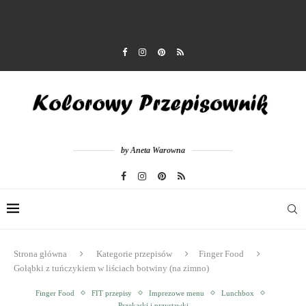
by Aneta Warowna
Strona główna
Kategorie przepisów
Finger Food
Gołąbki z tuńczykiem w liściach botwiny (na zimno)
Finger Food
FIT przepisy
Imprezowe menu
Lunchbox
Przekąski i przystawki