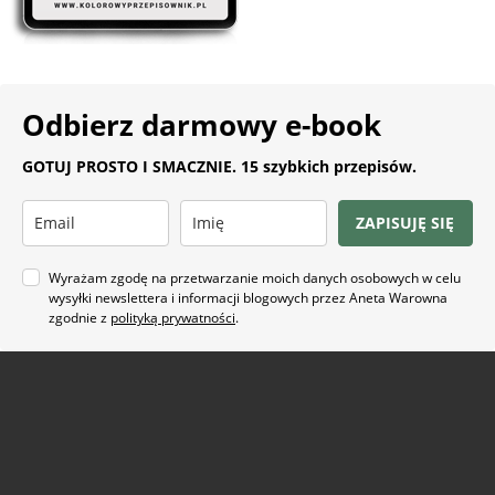
Odbierz darmowy e-book
GOTUJ PROSTO I SMACZNIE. 15 szybkich przepisów.
ZAPISUJĘ SIĘ
Wyrażam zgodę na przetwarzanie moich danych osobowych w celu
wysyłki newslettera i informacji blogowych przez Aneta Warowna
zgodnie z
polityką prywatności
.
Na co masz ochotę?
ARTYKUŁ SPONSOROWANY
(21)
BEZ GLUTENU
(63)
BEZ PIECZENIA
(22)
BUŁECZKI DROŻDŻOWE
(18)
CIASTA
(74)
CIASTKA I CIASTECZKA
(24)