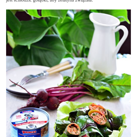
jest schłodzić gołąbki, aby żelatyna związała.