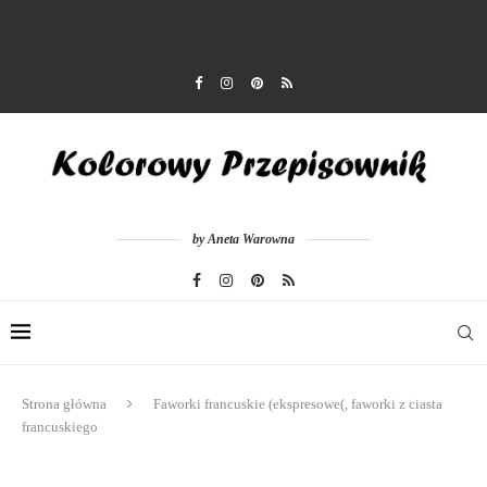
by Aneta Warowna
Strona główna
Faworki francuskie (ekspresowe(, faworki z ciasta
francuskiego