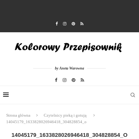
by Aneta Warowna
Strona główna
Czytelnicy pieką i gotują
14045179_1633828026946418_304828854_o
14045179_1633828026946418_304828854_O