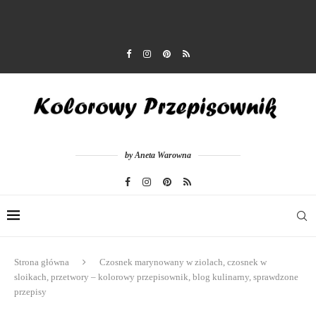
by Aneta Warowna
Strona główna
Czosnek marynowany w ziolach, czosnek w
sloikach, przetwory – kolorowy przepisownik, blog kulinarny, sprawdzone
przepisy