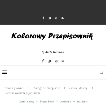
by Aneta Warowna
Strona główna
Kategorie przepisów
Ciasta i desery
Ciastka owsiane z jabłkiem
Ciasta i desery
Finger Food
Lunchbox
Śniadanie