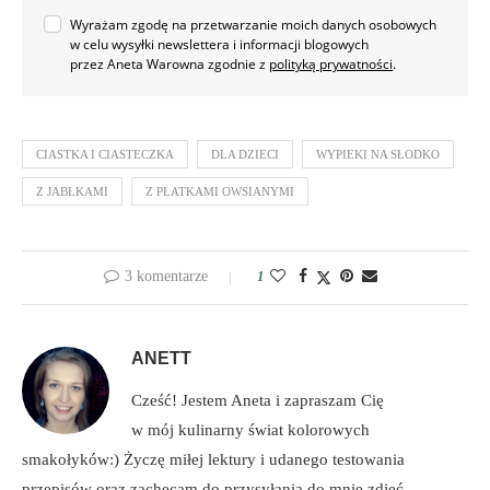
Wyrażam zgodę na przetwarzanie moich danych osobowych
w celu wysyłki newslettera i informacji blogowych
przez Aneta Warowna zgodnie z
polityką prywatności
.
CIASTKA I CIASTECZKA
DLA DZIECI
WYPIEKI NA SŁODKO
Z JABŁKAMI
Z PŁATKAMI OWSIANYMI
3 komentarze
1
ANETT
Cześć! Jestem Aneta i zapraszam Cię
w mój kulinarny świat kolorowych
smakołyków:) Życzę miłej lektury i udanego testowania
przepisów oraz zachęcam do przysyłania do mnie zdjęć