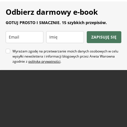
Odbierz darmowy e-book
GOTUJ PROSTO I SMACZNIE. 15 szybkich przepisów.
ZAPISUJĘ SIĘ
Wyrażam zgodę na przetwarzanie moich danych osobowych w celu
wysyłki newslettera i informacji blogowych przez Aneta Warowna
zgodnie z
polityką prywatności
.
Na co masz ochotę?
ARTYKUŁ SPONSOROWANY
(21)
BEZ GLUTENU
(63)
BEZ PIECZENIA
(22)
BUŁECZKI DROŻDŻOWE
(18)
CIASTA
(74)
CIASTKA I CIASTECZKA
(24)
DANIA Z KAPUSTĄ
(18)
DANIA Z KASZĄ
(20)
DANIA Z KURCZAKIEM
(48)
DANIA Z MAKARONEM
(34)
DANIA Z PATELNI
(58)
DANIA Z PIEKARNIKA
(74)