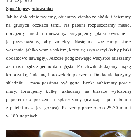
1 duże jabłko
Sposób przygotowania:
Jabłko dokładnie myjemy, obieramy cienko ze skórki i ścieramy
na grubych oczkach tarki. Na patelni rozpuszczamy masło,
dodajemy miód i mieszamy, wsypujemy płatki owsiane i
je przesmażamy, aby zmiękły. Następnie wrzucamy starte
wcześniej jabłko wraz z sokiem, który się wytworzył (żeby płatki
dodatkowo nawilgły). Jeszcze podgrzewając wszystko mieszamy
aż masa będzie jednolita i gęsta. Po chwili dodajemy mąkę
krupczatkę, śmietanę i proszek do pieczenia. Dokładnie łączymy
składniki – masa powinna być gęsta. Łyżką nabieramy porcje
masy, formujemy kulkę, układamy na blaszce wyłożonej
papierem do pieczenia i spłaszczamy (uważaj – po nabraniu
z patelni masa jest gorąca). Pieczemy przez około 25-30 minut
w 180 stopniach.