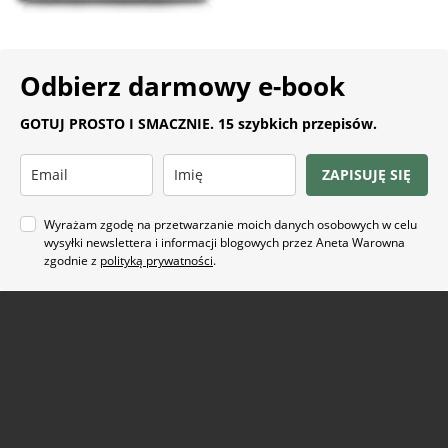
Odbierz darmowy e-book
GOTUJ PROSTO I SMACZNIE. 15 szybkich przepisów.
ZAPISUJĘ SIĘ
Wyrażam zgodę na przetwarzanie moich danych osobowych w celu
wysyłki newslettera i informacji blogowych przez Aneta Warowna
zgodnie z
polityką prywatności
.
Na co masz ochotę?
ARTYKUŁ SPONSOROWANY
(21)
BEZ GLUTENU
(63)
BEZ PIECZENIA
(22)
BUŁECZKI DROŻDŻOWE
(18)
CIASTA
(74)
CIASTKA I CIASTECZKA
(24)
DANIA Z KAPUSTĄ
(18)
DANIA Z KASZĄ
(20)
DANIA Z KURCZAKIEM
(48)