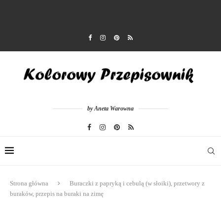
by Aneta Warowna
Strona główna
Buraczki z papryką i cebulą (w słoiki), przetwory z
buraków, przepis na buraki na zimę