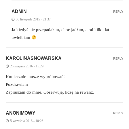
ADMIN
REPLY
30 listopada 2015 - 21:37
Ja kiedyś nie przepadałam, choć jadłam, a od kilku lat
uwielbiam
KAROLINASNOWARSKA
REPLY
25 sierpnia 2016 - 15:29
Koniecznie muszę wypróbować!
Pozdrawiam
Zapraszam do mnie. Obserwuję, liczę na rewanż.
ANONIMOWY
REPLY
5 września 2016 - 10:26