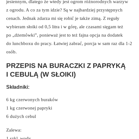
jesiennym, dlatego że wtedy jest ogrom różnorodnych warzyw
z ogrodu. A co za tym idzie? Są w najbardziej przystępnych
cenach. Jednak zdarza mi się robić je także zimą. Z reguły
wybieram słoiki od 0,5 litra i w górę, ale czasami sięgam też
po „dżemówki”, ponieważ jest to też fajna opcja na dodatek
do lunchboxu do pracy. Łatwiej zabrać, porcja w sam raz dla 1-2
osób.
PRZEPIS NA BURACZKI Z PAPRYKĄ
I CEBULĄ (W SŁOIKI)
Składniki:
6 kg czerwonych buraków
1 kg czerwonej papryki
6 dużych cebul
Zalewa:
1 szkl. wody