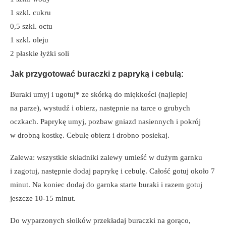
1 szkl. cukru
0,5 szkl. octu
1 szkl. oleju
2 płaskie łyżki soli
Jak przygotować buraczki z papryką i cebulą:
Buraki umyj i ugotuj* ze skórką do miękkości (najlepiej
na parze), wystudź i obierz, następnie na tarce o grubych
oczkach. Paprykę umyj, pozbaw gniazd nasiennych i pokrój
w drobną kostkę. Cebulę obierz i drobno posiekaj.
Zalewa: wszystkie składniki zalewy umieść w dużym garnku
i zagotuj, następnie dodaj paprykę i cebulę. Całość gotuj około 7
minut. Na koniec dodaj do garnka starte buraki i razem gotuj
jeszcze 10-15 minut.
Do wyparzonych słoików przekładaj buraczki na gorąco,