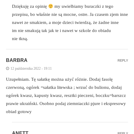
Dziękuję za opinię
my uwielbiamy buraczki z tego
przepisu, bo właśnie nie są mocne, ostre. Ja czasem zjem inne
nawet ze smakiem, a moje dzieci twierdzą, że żadne inne
im nie smakują tak jak te i nawet w szkole do obiadu
nie tkną.
BARBRA
REPLY
12 października 2022 - 19:11
Uzupełniam. Tę sałatkę można użyć różnie. Dodaj fasolę
czerwoną, ogórek =sałatka litewska ; wrzuć do bulionu, dodaj
ogórek kwasz, kapusty kwasz, resztki pieczeni, boczku=barszcz
prawie ukraiński. Osobno podaj ziemniaczki pjure i ekspresowy
obiad gotowy
ANETT
REPLY