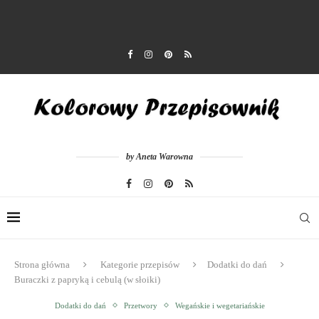
by Aneta Warowna
Strona główna
Kategorie przepisów
Dodatki do dań
Buraczki z papryką i cebulą (w słoiki)
Dodatki do dań
Przetwory
Wegańskie i wegetariańskie