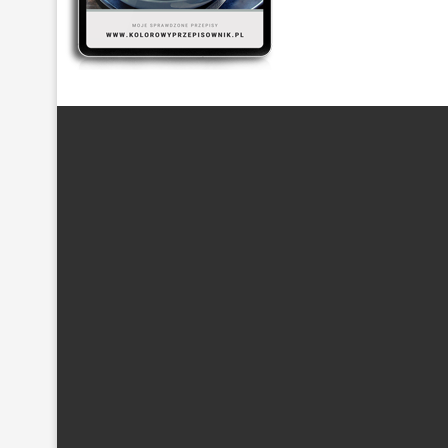
ARTYKUŁ SPONSOROWANY
(21)
BEZ GLUTENU
(63)
DANIA Z KASZĄ
(20)
DANIA Z KURCZAKIEM
(48)
DANIA
DESER
(87)
DLA DZIECI
(174)
DROŻDŻOWE
(24)
EF
POTRAWY Z MIĘSEM
(101)
PRZETWORY Z WARZYW
(19)
S
WYPIEKI NA SŁODKO
(128)
WYPIEKI NA SŁONO
(43)
Z PIECZARKAMI
(21)
Z POMIDORAM