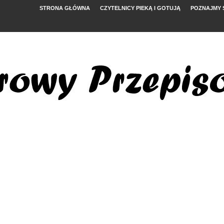
STRONA GŁÓWNA
CZYTELNICY PIEKĄ I GOTUJĄ
POZNAJMY 
YMI POMIDORAMI
NYM
, FETĄ I ARBUZEM