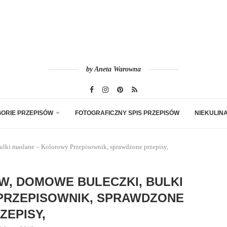
by Aneta Warowna
ORIE PRZEPISÓW
FOTOGRAFICZNY SPIS PRZEPISÓW
NIEKULIN
lki maslane – Kolorowy Przepisownik, sprawdzone przepisy,
, DOMOWE BULECZKI, BULKI
PRZEPISOWNIK, SPRAWDZONE
ZEPISY,