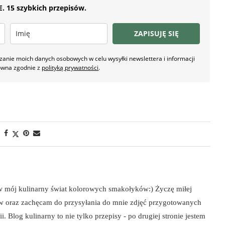
 15 szybkich przepisów.
ZAPISUJĘ SIĘ
nie moich danych osobowych w celu wysyłki newslettera i informacji
owna zgodnie z
polityką prywatności
.
 w mój kulinarny świat kolorowych smakołyków:) Życzę miłej
ów oraz zachęcam do przysyłania do mnie zdjęć przygotowanych
i. Blog kulinarny to nie tylko przepisy - po drugiej stronie jestem