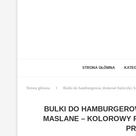
STRONA GŁÓWNA
KATEG
Strona główna
Bulki do hamburgerow, domowe buleczki, bu
BULKI DO HAMBURGEROW
MASLANE – KOLOROWY 
PR