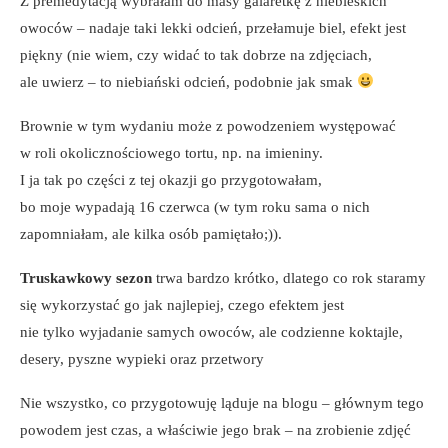
Z premedytacją wybrałam do masy galaretkę z niebieskich
owoców – nadaje taki lekki odcień, przełamuje biel, efekt jest
piękny (nie wiem, czy widać to tak dobrze na zdjęciach,
ale uwierz – to niebiański odcień, podobnie jak smak
Brownie w tym wydaniu może z powodzeniem występować
w roli okolicznościowego tortu, np. na imieniny.
I ja tak po części z tej okazji go przygotowałam,
bo moje wypadają 16 czerwca (w tym roku sama o nich
zapomniałam, ale kilka osób pamiętało;)).
Truskawkowy sezon
trwa bardzo krótko, dlatego co rok staramy
się wykorzystać go jak najlepiej, czego efektem jest
nie tylko wyjadanie samych owoców, ale codzienne koktajle,
desery, pyszne wypieki oraz przetwory
Nie wszystko, co przygotowuję ląduje na blogu – głównym tego
powodem jest czas, a właściwie jego brak – na zrobienie zdjęć