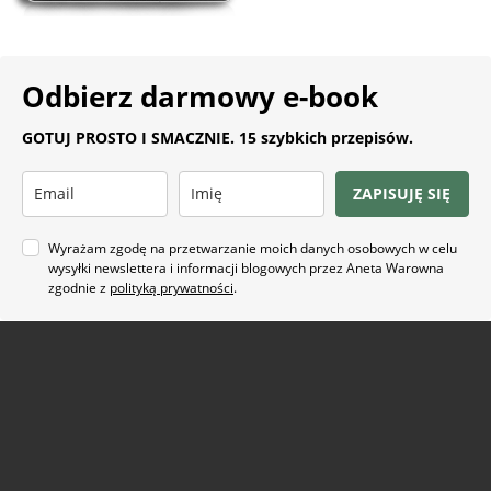
Odbierz darmowy e-book
GOTUJ PROSTO I SMACZNIE. 15 szybkich przepisów.
ZAPISUJĘ SIĘ
Wyrażam zgodę na przetwarzanie moich danych osobowych w celu
wysyłki newslettera i informacji blogowych przez Aneta Warowna
zgodnie z
polityką prywatności
.
Na co masz ochotę?
ARTYKUŁ SPONSOROWANY
(21)
BEZ GLUTENU
(63)
BEZ PIECZENIA
(22)
BUŁECZKI DROŻDŻOWE
(18)
CIASTA
(74)
CIASTKA I CIASTECZKA
(24)
DANIA Z KAPUSTĄ
(18)
DANIA Z KASZĄ
(20)
DANIA Z KURCZAKIEM
(48)