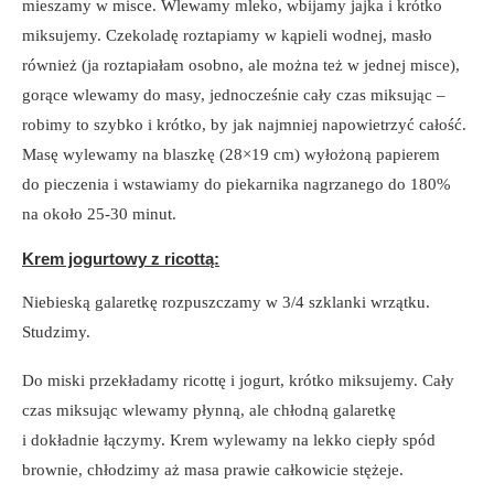
mieszamy w misce. Wlewamy mleko, wbijamy jajka i krótko
miksujemy. Czekoladę roztapiamy w kąpieli wodnej, masło
również (ja roztapiałam osobno, ale można też w jednej misce),
gorące wlewamy do masy, jednocześnie cały czas miksując –
robimy to szybko i krótko, by jak najmniej napowietrzyć całość.
Masę wylewamy na blaszkę (28×19 cm) wyłożoną papierem
do pieczenia i wstawiamy do piekarnika nagrzanego do 180%
na około 25-30 minut.
Krem jogurtowy z ricottą:
Niebieską galaretkę rozpuszczamy w 3/4 szklanki wrzątku.
Studzimy.
Do miski przekładamy ricottę i jogurt, krótko miksujemy. Cały
czas miksując wlewamy płynną, ale chłodną galaretkę
i dokładnie łączymy. Krem wylewamy na lekko ciepły spód
brownie, chłodzimy aż masa prawie całkowicie stężeje.