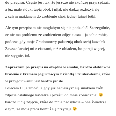
do przepisu. Często jest tak, że jeszcze nie skończę przyrządzać,
a już małe stópki tupią obok i nijak nie dadzą rozłożyć się
z całym majdanem do zrobienie choć jednej fajnej fotki.
Ale tym przepisem nie mogłabym się nie podzielić! Szczególnie,
że nie ma problemu ze zrobieniem zdjęć ciasta – ja sobie robię,
podczas gdy moje Głodomorrry pałaszują obok swój kawałek.
Zawsze łatwiej mi z ciastami, niż z obiadem, bo porcji więcej,
nie stygnie, itd.
Zapraszam po przepis na obłędne w smaku, bardzo efektowne
brownie z kremem jogurtowym z ricottą i truskawkami
, które
w przygotowaniu jest bardzo proste.
Polecam Ci je zrobić, a gdy już nacieszysz się smakiem zrób
zdjęcie ostatniego kawałka i prześlij do mnie koniecznie!
bardzo lubię zdjęcia, które do mnie nadsyłacie – one świadczą
o tym, że moja praca komuś się przydaje