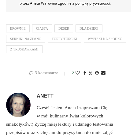
przez Aneta Warowna zgodnie z
polityką prywatności
.
BROWNIE
CIASTA
DESER
DLA DZIECI
SERNIKI NA ZIMNO
TORTY/TORCIKI
WYPIEKI NA SŁODKO
Z TRUSKAWKAMI
3 komentarze
2
ANETT
Cześć! Jestem Aneta i zapraszam Cię
w mój kulinarny świat kolorowych
smakołyków:) Życzę miłej lektury i udanego testowania
przepisów oraz zachęcam do przysyłania do mnie zdjęć