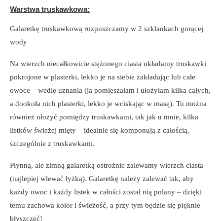
Warstwa truskawkowa:
Galaretkę truskawkową rozpuszczamy w 2 szklankach gorącej
wody
Na wierzch niecałkowicie stężonego ciasta układamy truskawki
pokrojone w plasterki, lekko je na siebie zakładając lub całe
owoce – wedle uznania (ja pomieszałam i ułożyłam kilka całych,
a dookoła nich plasterki, lekko je wciskając w masę). Tu można
również ułożyć pomiędzy truskawkami, tak jak u mnie, kilka
listków świeżej mięty – idealnie się komponują z całością,
szczególnie z truskawkami.
Płynną, ale zimną galaretką ostrożnie zalewamy wierzch ciasta
(najlepiej wlewać łyżką). Galaretkę należy zalewać tak, aby
każdy owoc i każdy listek w całości został nią polany – dzięki
temu zachowa kolor i świeżość, a przy tym będzie się pięknie
błyszczeć!