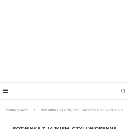
Strona główna
Botwinka z jajkiem, czyli wiosenna zupa w 20 minut
BOTWINKA Z JAJKIEM, CZYLI WIOSENNA