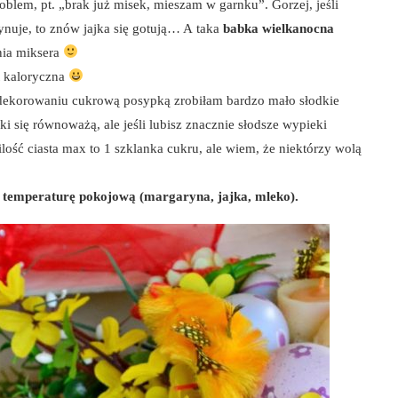
lem, pt. „brak już misek, mieszam w garnku”. Gorzej, jeśli
arynuje, to znów jajka się gotują… A taka
babka wielkanocna
nia miksera
t kaloryczna
 udekorowaniu cukrową posypką zrobiłam bardzo mało słodkie
aki się równoważą, ale jeśli lubisz znacznie słodsze wypieki
ilość ciasta max to 1 szklanka cukru, ale wiem, że niektórzy wolą
 temperaturę pokojową (margaryna, jajka, mleko).