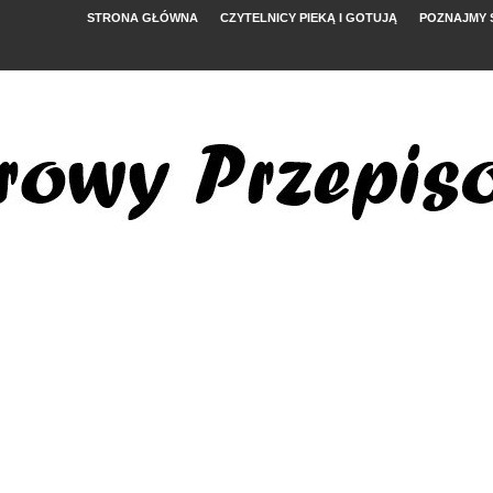
STRONA GŁÓWNA
CZYTELNICY PIEKĄ I GOTUJĄ
POZNAJMY 
YMI POMIDORAMI
NYM
, FETĄ I ARBUZEM