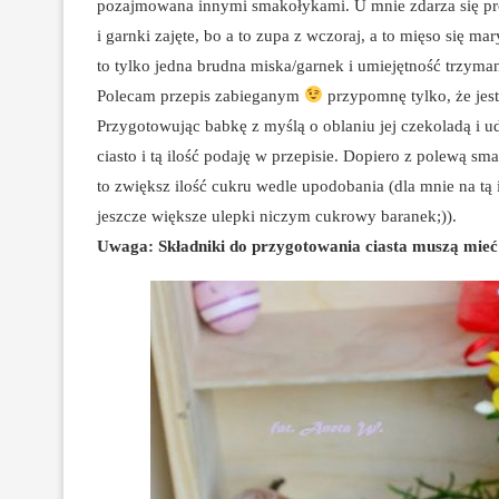
pozajmowana innymi smakołykami. U mnie zdarza się prob
i garnki zajęte, bo a to zupa z wczoraj, a to mięso się m
to tylko jedna brudna miska/garnek i umiejętność trzyma
Polecam przepis zabieganym
przypomnę tylko, że jes
Przygotowując babkę z myślą o oblaniu jej czekoladą i
ciasto i tą ilość podaję w przepisie. Dopiero z polewą sm
to zwiększ ilość cukru wedle upodobania (dla mnie na tą 
jeszcze większe ulepki niczym cukrowy baranek;)).
Uwaga: Składniki do przygotowania ciasta muszą mieć